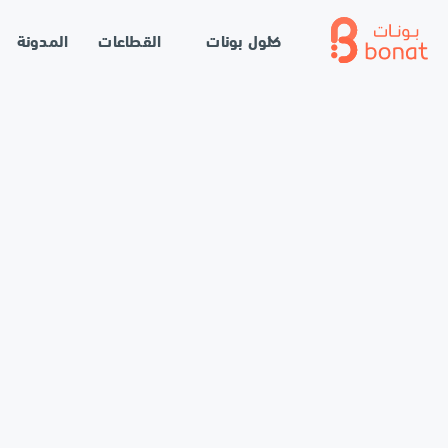
حلول بونات
القطاعات
المدونة
الرئيسية
//
المدونة
//
شراكة بونات ونيوليب: تعزيز حلول الدفع وتح