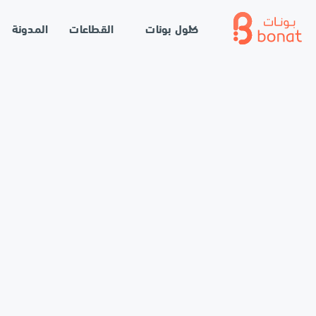
حلول بونات
القطاعات
المدونة
الرئيسية
//
المدونة
//
إحصائيات قطاع المقاهي في السعودية لعام 24