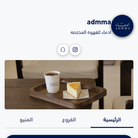
admma
ادماء للقهوة المختصه
الرئيسية
الفروع
المنيو